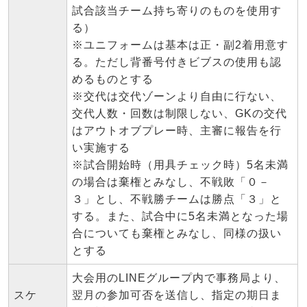
試合該当チーム持ち寄りのものを使用す
る）
※ユニフォームは基本は正・副2着用意す
る。ただし背番号付きビブスの使用も認
めるものとする
※交代は交代ゾーンより自由に行ない、
交代人数・回数は制限しない、GKの交代
はアウトオブプレー時、主審に報告を行
い実施する
※試合開始時（用具チェック時）5名未満
の場合は棄権とみなし、不戦敗「０－
３」とし、不戦勝チームは勝点「３」と
する。また、試合中に5名未満となった場
合についても棄権とみなし、同様の扱い
とする
大会用のLINEグループ内で事務局より、
スケ
翌月の参加可否を送信し、指定の期日ま