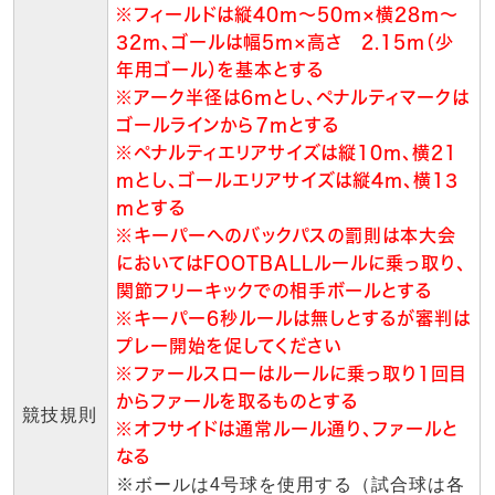
※フィールドは縦40ｍ～50ｍ×横28ｍ～
32ｍ、ゴールは幅5ｍ×高さ 2.15ｍ（少
年用ゴール）を基本とする
※アーク半径は6ｍとし、ペナルティマークは
ゴールラインから７ｍとする
※ペナルティエリアサイズは縦10ｍ、横21
ｍとし、ゴールエリアサイズは縦4ｍ、横13
ｍとする
※キーパーへのバックパスの罰則は本大会
においてはFOOTBALLルールに乗っ取り、
関節フリーキックでの相手ボールとする
※キーパー6秒ルールは無しとするが審判は
プレー開始を促してください
※ファールスローはルールに乗っ取り1回目
からファールを取るものとする
競技規則
※オフサイドは通常ルール通り、ファールと
なる
※ボールは4号球を使用する（試合球は各