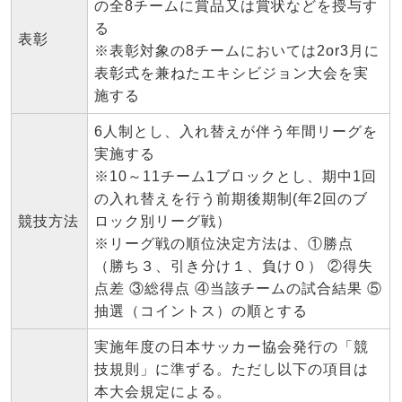
の全8チームに賞品又は賞状などを授与す
る
表彰
※表彰対象の8チームにおいては2or3月に
表彰式を兼ねたエキシビジョン大会を実
施する
6人制とし、入れ替えが伴う年間リーグを
実施する
※10～11チーム1ブロックとし、期中1回
の入れ替えを行う前期後期制(年2回のブ
競技方法
ロック別リーグ戦）
※リーグ戦の順位決定方法は、①勝点
（勝ち３、引き分け１、負け０） ②得失
点差 ③総得点 ④当該チームの試合結果 ⑤
抽選（コイントス）の順とする
実施年度の日本サッカー協会発行の「競
技規則」に準ずる。ただし以下の項目は
本大会規定による。